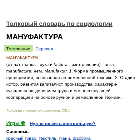
Толковый словарь по социологии
МАНУФАКТУРА
Толкование
Перевод
МАНУФАКТУРА
(от лат. manus - рука и /actura - изготовление) - англ.
manufacture; нем. Manufaktur. 1. Форма промышленного
предприятия, основанная на ремесленной технике. 2. Стадия
истор. развития капиталист, производства, характери-
зующаяся разделением труда и его последующей
кооперацией на основе ручной и ремесленной техники.
Толковый словарь по социологии
.
2013
.
Игры ⚽
Нужно решить контрольную?
Синонимы
:
красный товар
,
текстиль
,
ткани
,
фабрика