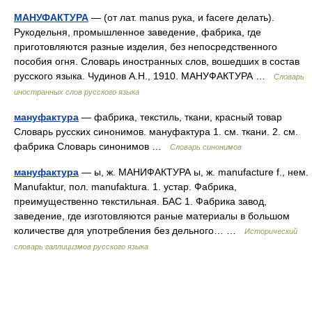
МАНУФАКТУРА
— (от лат. manus рука, и facere делать).
Рукодельня, промышленное заведение, фабрика, где
приготовляются разные изделия, без непосредственного
пособия огня. Словарь иностранных слов, вошедших в состав
русского языка. Чудинов А.Н., 1910. МАНУФАКТУРА …
Словарь
иностранных слов русского языка
мануфактура
— фабрика, текстиль, ткани, красный товар
Словарь русских синонимов. мануфактура 1. см. ткани. 2. см.
фабрика Словарь синонимов …
Словарь синонимов
мануфактура
— ы, ж. МАНИФАКТУРА ы, ж. manufacture f., нем.
Manufaktur, пол. manufaktura. 1. устар. Фабрика,
преимущественно текстильная. БАС 1. Фабрика завод,
заведение, где изготовляются раные материалы в большом
количестве для употребления без дельного… …
Исторический
словарь галлицизмов русского языка